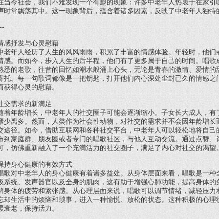
在当今社会，我们不难发现一个有趣的现象：许多中老年人热衷于在家引
声时常飘荡其中。这一现象背后，蕴含着诸多因素，反映了中老年人独特
--
情感抒发与心灵慰藉
中老年人经历了人生的风风雨雨，积累了丰富的情感体验。年轻时，他们
情感。而如今，步入人生的后半程，他们有了更多属于自己的时间。唱歌
熟悉的老歌，往昔的回忆如潮水般涌上心头，无论是青春的激情、爱情的
寄托。每一句歌词都像是一把钥匙，打开他们内心深处尘封已久的情感之
而获得心灵的慰藉。
社交需求的新满足
随着年龄增长，中老年人的社交圈子可能会逐渐缩小。子女长大成人，有
聚少离多。然而，人类作为社会性动物，对社交的需求并不会因年龄增长
交途径。如今，借助互联网和各种社交平台，中老年人可以轻松地将自己
布到家庭群、朋友圈或者专门的唱歌社区，与他人互动交流。通过点赞、
可，仿佛重新融入了一个充满活力的社交圈子，满足了内心对社交的渴望
保持身心健康的有效方式
唱歌对中老年人的身心健康有着诸多益处。从身体层面来看，唱歌是一种
吸系统、发声器官以及全身的肌肉，这有助于增强心肺功能，提高身体的
解身体的疲劳和紧张感。从心理层面来说，唱歌可以调节情绪，减轻压力
忘却生活中的烦恼和琐事，进入一种愉悦、放松的状态。这种积极的心理
缓衰老，保持活力。