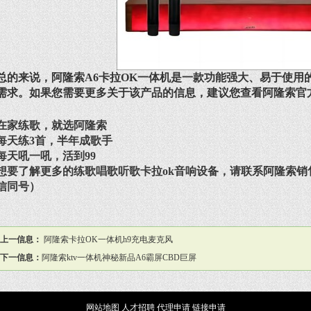
总的来说，阿隆索A6卡拉OK一体机是一款功能强大、易于使用
需求。如果您需要更多关于该产品的信息，建议您查看阿隆索官
在家练歌，就选阿隆索
每天练3首，半年成歌手
每天吼一吼，活到99
想要了解更多的
练歌唱歌听歌卡拉ok音响设备
，请联系阿隆索销售负
信同号）
上一信息：
阿隆索卡拉OK一体机h9充电麦克风
下一信息：
阿隆索ktv一体机神秘新品A6霸屏CBD巨屏
网站地图
人才招聘
代理申请
链接申请