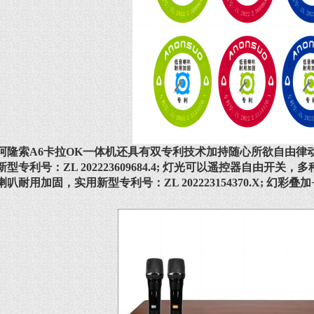
阿隆索A6卡拉OK一体机还具有双专利技术加持随心所欲自由律
新型专利号：ZL 202223609684.4; 灯光可以遥控器自由
喇叭耐用加固，实用新型专利号：ZL 202223154370.X; 幻彩